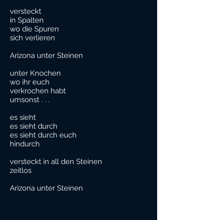
versteckt
in Spalten
wo die Spuren
sich verlieren
Arizona unter Steinen
unter Knochen
wo ihr euch
verkrochen habt
umsonst . . .
es sieht
es sieht durch
es sieht durch euch
hindurch
versteckt in all den Steinen
zeitlos
Arizona unter Steinen