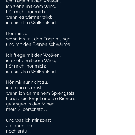
Ich fliege mit den Wolken,
ich ziehe mit dem Wind,
hör mich, hör mich:
wenn es wärmer wird:
ich bin dein Wolkenkind.
Hör mir zu,
wenn ich mit den Engeln singe,
und mit den Bienen schwärme
Ich fliege mit den Wolken,
ich ziehe mit dem Wind,
hör mich, hör mich:
ich bin dein Wolkenkind.
Hör mir nur nicht zu,
ich mein es ernst,
wenn ich an meinem Sprengsatz
hänge, die Engel und die Bienen,
gefangen in den Minen,
mein Silberschatz . . .
und was ich mir sonst
an Innerstem
noch antu . . .