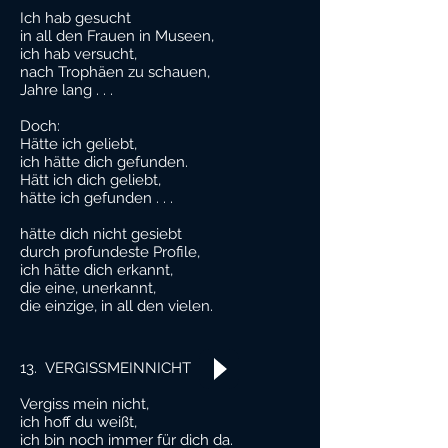
Ich hab gesucht
in all den Frauen in Museen,
ich hab versucht,
nach Trophäen zu schauen,
Jahre lang . . .
Doch:
Hätte ich geliebt,
ich hätte dich gefunden.
Hätt ich dich geliebt,
hätte ich gefunden . . .
hätte dich nicht gesiebt
durch profundeste Profile,
ich hätte dich erkannt,
die eine, unerkannt,
die einzige, in all den vielen.
13. VERGISSMEINNICHT
Vergiss mein nicht,
ich hoff du weißt,
ich bin noch immer für dich da.