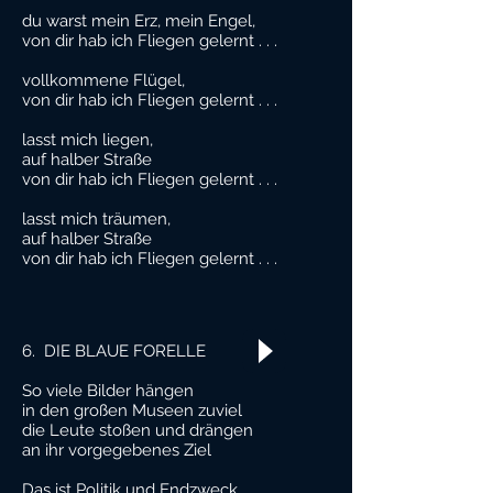
du warst mein Erz, mein Engel,
von dir hab ich Fliegen gelernt . . .
vollkommene Flügel,
von dir hab ich Fliegen gelernt . . .
lasst mich liegen,
auf halber Straße
von dir hab ich Fliegen gelernt . . .
lasst mich träumen,
auf halber Straße
von dir hab ich Fliegen gelernt . . .
6. DIE BLAUE FORELLE
So viele Bilder hängen
in den großen Museen zuviel
die Leute stoßen und drängen
an ihr vorgegebenes Ziel
Das ist Politik und Endzweck,