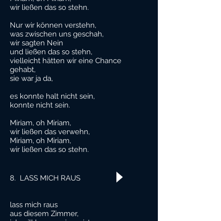
wir ließen das so stehn.
Nur wir können verstehn,
was zwischen uns geschah,
wir sagten Nein
und ließen das so stehn,
vielleicht hätten wir eine Chance
gehabt,
sie war ja da,
es konnte halt nicht sein,
konnte nicht sein.
Miriam, oh Miriam,
wir ließen das verwehn,
Miriam, oh Miriam,
wir ließen das so stehn.
8. LASS MICH RAUS
lass mich raus
aus diesem Zimmer,