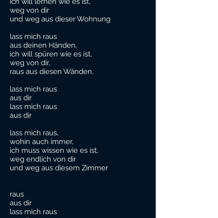
ich will lernen wie es ist,
weg von dir
und weg aus dieser Wohnung
lass mich raus
aus deinen Händen,
ich will spüren wie es ist,
weg von dir,
raus aus diesen Wänden.
lass mich raus
aus dir
lass mich raus
aus dir
lass mich raus,
wohin auch immer,
ich muss wissen wie es ist,
weg endlich von dir
und weg aus diesem Zimmer
raus
aus dir
lass mich raus