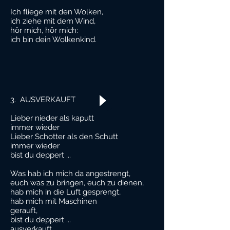
Ich fliege mit den Wolken,
ich ziehe mit dem Wind,
hör mich, hör mich:
ich bin dein Wolkenkind.
3. AUSVERKAUFT
Lieber nieder als kaputt
immer wieder
Lieber Schotter als den Schutt
immer wieder
bist du deppert ...
Was hab ich mich da angestrengt,
euch was zu bringen, euch zu dienen,
hab mich in die Luft gesprengt,
hab mich mit Maschinen
gerauft,
bist du deppert ...
ausverkauft.