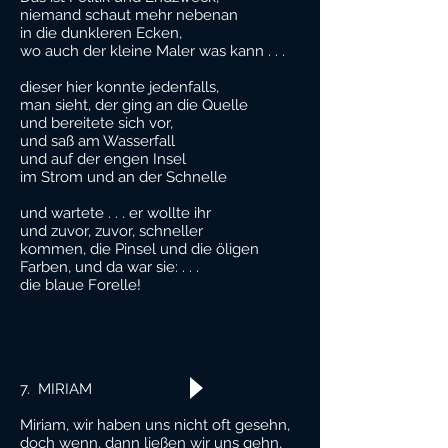
niemand schaut mehr nebenan
in die dunkleren Ecken,
wo auch der kleine Maler was kann . . .
dieser hier konnte jedenfalls,
man sieht, der ging an die Quelle
und bereitete sich vor,
und saß am Wasserfall
und auf der engen Insel
im Strom und an der Schnelle
und wartete . . . er wollte ihr
und zuvor, zuvor, schneller
kommen, die Pinsel und die öligen
Farben, und da war sie: . . .
die blaue Forelle!
7. MIRIAM
Miriam, wir haben uns nicht oft gesehn,
doch wenn, dann ließen wir uns gehn,