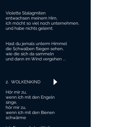
Violette Stalagmiten
entwachsen meinem Hirn,
ich möcht so viel noch unternehmen,
und habe nichts gelernt.
Hast du jemals unterm Himmel
die Schwalben fliegen sehen,
wie die sich da sammeln
und dann im Wind vergehen ...
2. WOLKENKIND
Hör mir zu,
wenn ich mit den Engeln
singe,
hör mir zu,
wenn ich mit den Bienen
schwärme